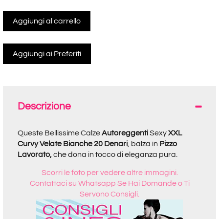
Aggiungi al carrello
Descrizione
Queste Bellissime Calze
Autoreggenti
Sexy
XXL
Curvy Velate Bianche 20 Denari
, balza in
Pizzo
Lavorato,
che dona in tocco di eleganza pura.
Scorri le foto per vedere altre immagini.
Contattaci su Whatsapp Se Hai Domande o Ti
Servono Consigli.