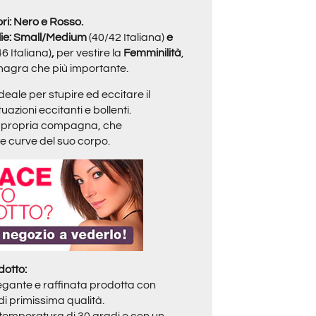
ori: Nero e Rosso.
glie: Small/Medium
(40/42 Italiana)
e
6 Italiana)
,
per vestire la
Femminilità
,
magra che più importante.
ideale per stupire ed eccitare il
uazioni eccitanti e bollenti.
 la propria compagna, che
le curve del suo corpo.
dotto:
elegante e raffinata prodotta con
 di primissima qualità.