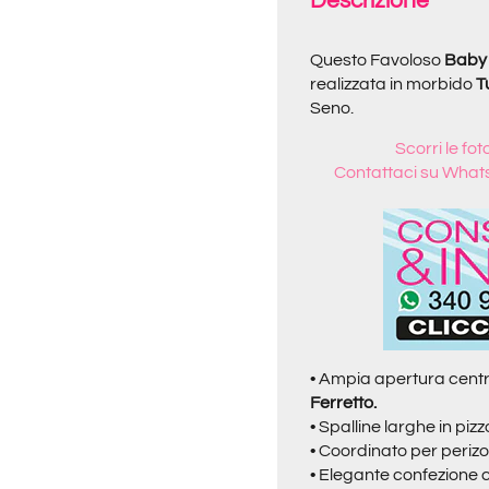
Descrizione
Questo Favoloso
Baby 
realizzata in morbido
T
Seno.
Scorri le fo
Contattaci su What
• Ampia apertura centr
Ferretto.
• Spalline larghe in pizz
•
Coordinato per perizoma
•
Elegante confezione co