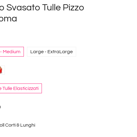
o Svasato Tulle Pizzo
zoma
 - Medium
Large - ExtraLarge
e Tulle Elasticizzati
a
ll Corti & Lunghi