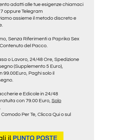
nto adatti alle tue esigenze chiamaci
37
oppure
Telegram
oviamo assieme il metodo discreto e
e.
o, Senza Riferimenti a Paprika Sex
 Contenuto del Pacco.
asa o Lavoro, 24/48 Ore, Spedizione
ssegno (Supplemento 5 Euro),
 99.00Euro, Paghi solo il
segno.
ccherie e Edicole in 24/48
ratuita con 79.00 Euro,
Solo
.
iù Comodo Per Te,
Clicca Qui o sul