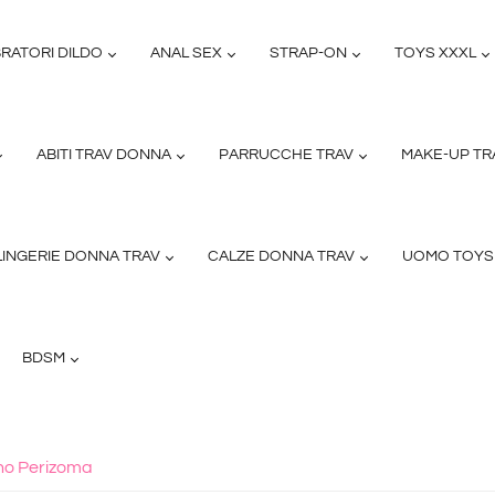
BRATORI DILDO
ANAL SEX
STRAP-ON
TOYS XXXL
ABITI TRAV DONNA
PARRUCCHE TRAV
MAKE-UP TR
LINGERIE DONNA TRAV
CALZE DONNA TRAV
UOMO TOY
BDSM
eno Perizoma