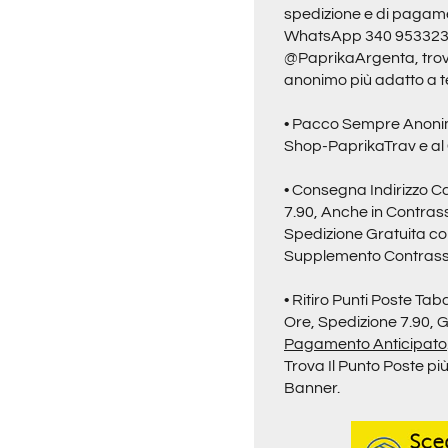
spedizione e di pagame
WhatsApp 340 95332
@PaprikaArgenta
, tr
anonimo più adatto a t
• Pacco Sempre Anonim
Shop-PaprikaTrav
e al
• Consegna Indirizzo C
7.90, Anche in Contra
Spedizione Gratuita con
Supplemento Contras
• Ritiro
Punti Poste Taba
Ore,
Spedizione 7.90, G
Pagamento Anticipato
Trova Il Punto Poste p
Banner.