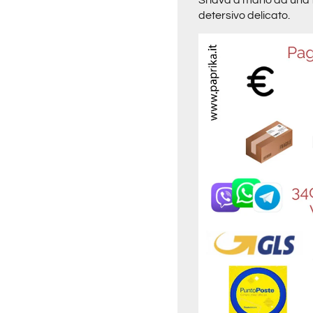
Si lava a mano ad una 
detersivo delicato.