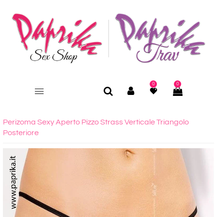
0
0
Perizoma Sexy Aperto Pizzo Strass Verticale Triangolo
Posteriore