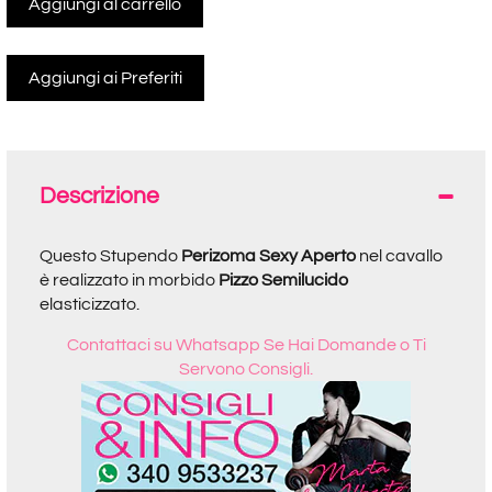
Aggiungi al carrello
Descrizione
Questo Stupendo
Perizoma Sexy Aperto
nel cavallo
è realizzato in morbido
Pizzo
Semilucido
elasticizzato.
Contattaci su Whatsapp Se Hai Domande o Ti
Servono Consigli.